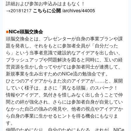
詳細および参加お申込みはまもなく！
→20181217
こちらに公開
/archives/44005
■
NICe頭脳交換会
頭脳交換会とは、プレゼンターが自身の事業プランや課
題を発表し、それをもとに参加者全員が「自分だった
ら」という当事者意識で建設的なアイデアを出し合い、
ブラッシュアップや問題解決を図ると同時に、互いの経
営資源を生かし合ってやがては参加者同士が連携して、
新規事業を生み出すためのNICe流の勉強会です。
ひとつのアイデアからまた次のアイデアが……と、展開
していく様子は、まさに「異なる頭脳」のスパーク！
情報やアイデア、気付きを惜しみなく出し合うことで仲
間との絆が強化され、さらには参加者自身が自覚してい
なかった自己の強みの発見や、他者の視点やアイデアか
ら自身の事業に生かせるヒントを得る機会にもなりま
す。
仲間のためになり、自分のためにもなる。それが、NICe