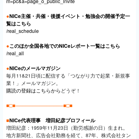
m=pc&a=page_o_public_invite
●
NICe主催・共催・後援イベント・勉強会の開催予定一
覧はこちら
/real_schedule
●
このほか全国各地でのNICeレポート一覧はこちら
/real_all
●
NICeのメールマガジン
毎月11&21日頃に配信する「つながり力で起業・新規事
業！」メールマガジン。
購読の登録はこちらから
どうぞ！
■□■──────────────■□■
■
NICe代表理事
増田紀彦プロフィール
増田紀彦：1959年11月23日（勤労感謝の日）生まれ。
地方新聞社、広告会社勤務を経て、87年、株式会社タン