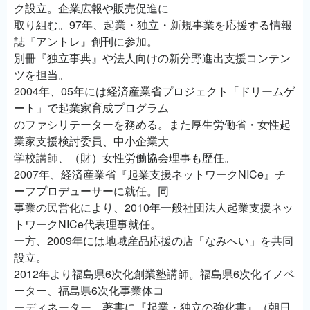
ク設立。企業広報や販売促進に
取り組む。97年、起業・独立・新規事業を応援する情報
誌『アントレ』創刊に参加。
別冊『独立事典』や法人向けの新分野進出支援コンテン
ツを担当。
2004年、05年には経済産業省プロジェクト「ドリームゲ
ート」で起業家育成プログラム
のファシリテーターを務める。また厚生労働省・女性起
業家支援検討委員、中小企業大
学校講師、（財）女性労働協会理事も歴任。
2007年、経済産業省『起業支援ネットワークNICe』チ
ーフプロデューサーに就任。同
事業の民営化により、2010年一般社団法人起業支援ネッ
トワークNICe代表理事就任。
一方、2009年には地域産品応援の店「なみへい」を共同
設立。
2012年より福島県6次化創業塾講師。福島県6次化イノベ
ーター、福島県6次化事業体コ
ーディネーター。著書に『起業・独立の強化書』（朝日