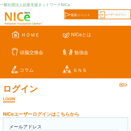
一般社団法人起業支援ネットワークNICe
ユーザーログイン
最新イベント
NICeとは
ＨＯＭＥ
頭脳交換会
勉強会
コラム
ＳＮＳ
ログイン
LOGIN
NICeユーザーログインはこちらから
メールアドレス