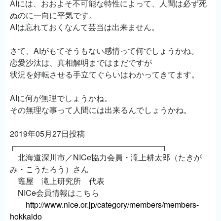
AIには、おおよそ不可能な特性によって、人間は必ず死
ぬのに一向に平気です。
AIは忘れておくなんて芸当は出来ません。
さて、AIがもてそうもない感情って何でしょうかね。
恋愛沙汰は、真相解明まではまだですが
状況を好転させる手立てぐらいはわかってきてます。
AIに何が無理でしょうかね。
その無理な事って人間には出来るんでしょうかね。
2019年05月27日投稿
┌───────────────────────────┐
北海道深川市／NICe協力会員・滝上耕太郎（たきが
み・こうたろう）さん
竈屋 滝上研究所 代表
NICe会員情報はこちら
http://www.nice.or.jp/category/members/members-
hokkaido