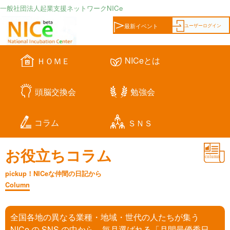
一般社団法人起業支援ネットワークNICe
ユーザーログイン
最新イベント
NICeとは
ＨＯＭＥ
頭脳交換会
勉強会
コラム
ＳＮＳ
お役立ちコラム
pickup！NICeな仲間の日記から
Column
全国各地の異なる業種・地域・世代の人たちが集う
NICe の SNS の中から、毎月選ばれる「月間最優秀日