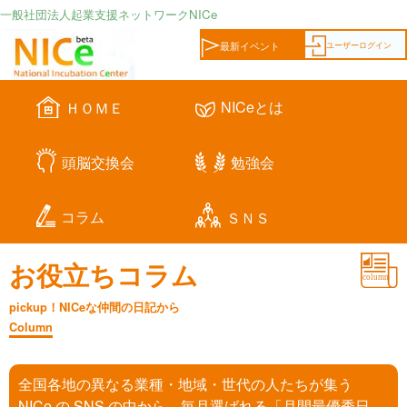
一般社団法人起業支援ネットワークNICe
ユーザーログイン
最新イベント
NICeとは
ＨＯＭＥ
頭脳交換会
勉強会
コラム
ＳＮＳ
お役立ちコラム
pickup！NICeな仲間の日記から
Column
全国各地の異なる業種・地域・世代の人たちが集う
NICe の SNS の中から、毎月選ばれる「月間最優秀日