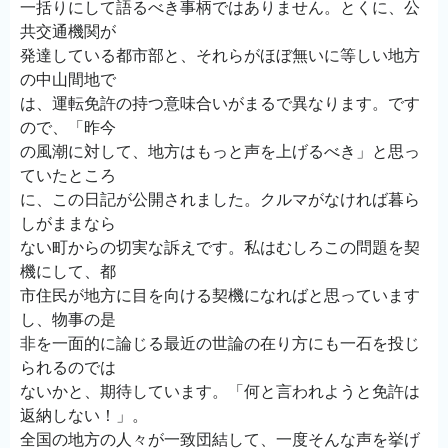
一括りにして語るべき事柄ではありません。とくに、公
共交通機関が
発達している都市部と、それらがほぼ無いに等しい地方
の中山間地で
は、運転免許の持つ意味合いがまるで異なります。です
ので、「昨今
の風潮に対して、地方はもっと声を上げるべき」と思っ
ていたところ
に、この日記が公開されました。クルマがなければ暮ら
しがままなら
ない町からの切実な訴えです。私はむしろこの問題を契
機にして、都
市住民が地方に目を向ける契機になればと思っています
し、物事の是
非を一面的に論じる最近の世論の在り方にも一石を投じ
られるのでは
ないかと、期待しています。「何と言われようと免許は
返納しない！」。
全国の地方の人々が一致団結して、一度そんな声を挙げ