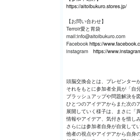
https://aitoibukuro.stores.jp/
【お問い合わせ】
Terroir愛と胃袋
mail:info@aitoibukuro.com
Facebook
https://www.facebook.c
instagram
https://www.instagra
頭脳交換会とは、プレゼンター
それをもとに参加者全員が「自
ブラッシュアップや問題解決を図
ひとつのアイデアからまた次の
展開していく様子は、まさに「
情報やアイデア、気付きを惜し
さらには参加者自身が自覚して
他者の視点やアイデアから自身