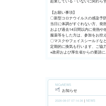
起業している・いないに関わら
【お願い事項】
〇新型コロナウイルスの感染予
当日に体調がすぐれない方、発
および過去14日間以内に発熱や
服薬等をした方は、参加をお控
〇マスクやフェイスシールドなど
定期的に換気も行います、ご協
※政府および厚生省からの要請
NICeNEWS
お知らせ
2026-08-07 07:14:36
｜
NEWS