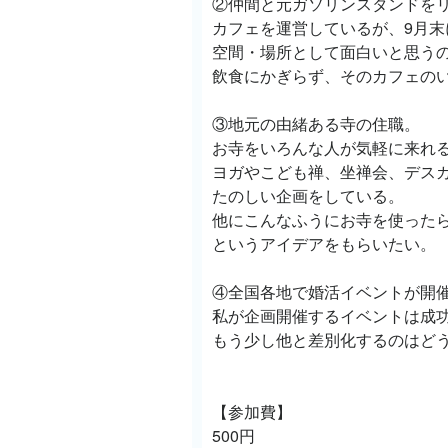
②仲間と元ガソリンスタンドを
カフェを運営しているが、9月末
空間・場所として面白いと思う
飲食にかぎらず、そのカフェの
③地元の由緒ある寺の住職。
お寺をいろんな人が気軽に来れ
ヨガやこども禅、坐禅会、デス
たのしい企画をしている。
他にこんなふうにお寺を使った
というアイデアをもらいたい。
④全国各地で婚活イベントが開
私が企画開催するイベントは成
もう少し他と差別化するのはど
【参加費】
500円