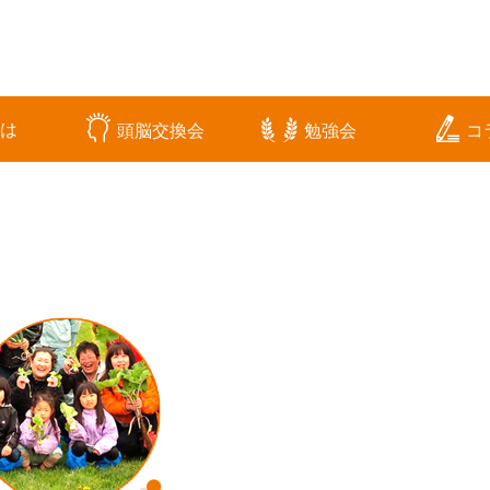
とは
頭脳交換会
勉強会
コ