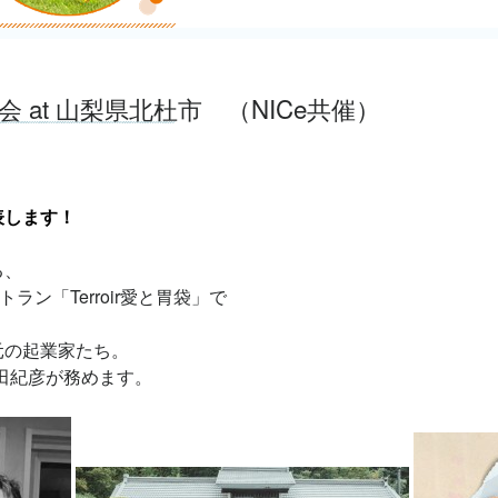
 at 山梨県北杜市 （NICe共催）
表します！
る、
ラン「Terroir愛と胃袋」で
元の起業家たち。
増田紀彦が務めます。