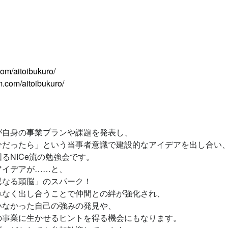
om/aitoibukuro/
m.com/aitoibukuro/
が自身の事業プランや課題を発表し、
分だったら」という当事者意識で建設的なアイデアを出し合い
るNICe流の勉強会です。
アイデアが……と、
異なる頭脳」のスパーク！
みなく出し合うことで仲間との絆が強化され、
いなかった自己の強みの発見や、
の事業に生かせるヒントを得る機会にもなります。