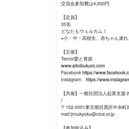
交流会参加費は4,000円
【定員】
30名
どなたもウェルカム！
※小・中・高校生、赤ちゃん連れ
【主催】
Terroir愛と胃袋
www.aitoibukuro.com
Facebook
https://www.facebook.c
instagram
https://www.instagra
【共催】一般社団法人起業支援ネ
/
〒152-0001東京都目黒区中央町
mail:jimukyoku@nice.or.jp
【参加申込み】