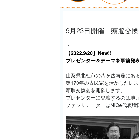
9月23日開催 頭脳交換会
・
【2022.9/20】
New!!
プレゼンター＆テーマを事前発
山梨県北杜市の八ヶ岳南麓にあ
築170年の古民家を活かしたレスト
頭脳交換会を開催します。
プレゼンターに登壇するのは地
ファシリテーターはNICe代表