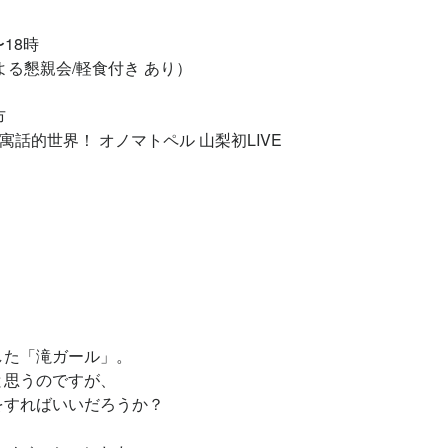
〜18時
よる懇親会/軽食付き あり）
市
寓話的世界！ オノマトペル 山梨初LIVE
した「滝ガール」。
と思うのですが、
をすればいいだろうか？