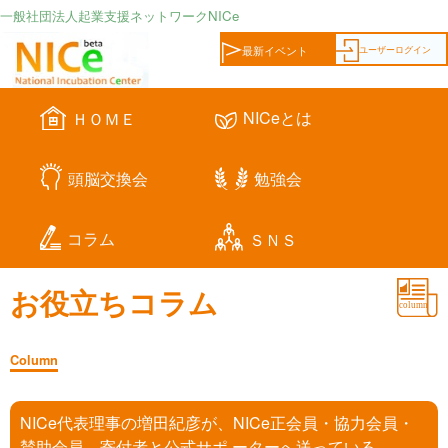
一般社団法人起業支援ネットワークNICe
ユーザーログイン
最新イベント
NICeとは
ＨＯＭＥ
頭脳交換会
勉強会
コラム
ＳＮＳ
お役立ちコラム
Column
NICe代表理事の増田紀彦が、NICe正会員・協力会員・
賛助会員、寄付者と公式サポ ーターへ送っている