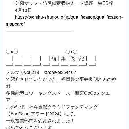
「分類マップ・防災備蓄収納カード講座 WEB版」
4月13日
https://bichiku-shunou.or.jp/qualification/qualification-
mapcard/
─────────────────────
〇●〇───────────────〇●〇
┃ ┃ ┃ ┃ ┃編┃集┃後┃記┃ ┃
━┛━┛━┛━┛━┛━┛━┛━┛━┛━┛
メルマガvol.218
/archives/54107
で紹介させていただいた、福岡県の平井良明さんの挑
戦、
多機能型コワーキングスペース「新宮CoCoスクエ
ア」。
このたび、社会貢献クラウドファンディング
【For Good アワード2024】にて、
一般投票部門を受賞されました！
おめでとうございます。