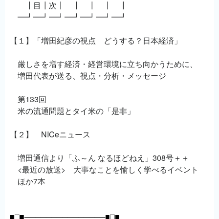
┃目┃次┃ ┃ ┃ ┃ ┃
━┛━┛━┛━┛━┛━┛━┛
【１】「増田紀彦の視点 どうする？日本経済」
厳しさを増す経済・経営環境に立ち向かうために、
増田代表が送る、視点・分析・メッセージ
第133回
米の流通問題とタイ米の「是非」
【２】 NICeニュース
増田通信より「ふ～ん なるほどねえ」308号＋＋
<最近の放送> 大事なことを愉しく学べるイベント
ほか7本
■□■───────────────■□■