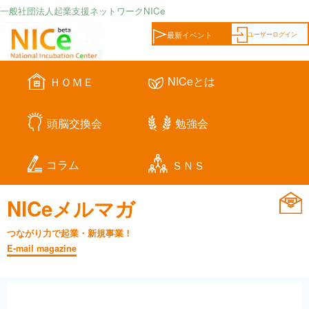
一般社団法人起業支援ネットワークNICe
ユーザーログイン
最新イベント
NICeとは
ＨＯＭＥ
頭脳交換会
勉強会
コラム
ＳＮＳ
NICeメルマガ
つながり力で起業・新規事業！
E-mail magazine