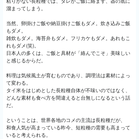
粘りがない長粒種では、タレがご飯に絡まず、器の底に
溜まってしまう。
当然、卵掛けご飯や納豆掛けご飯もダメ。炊き込みご飯
もダメ。
雑炊もダメ。海苔弁もダメ。フリカケもダメ。あれもこ
れもダメ(笑)。
日本人の多くは、ご飯と具材が「絡んでこそ」美味しい
と感じるからだ。
料理は気候風土が育むものであり、調理法は素材によっ
て変わる。
タイ米をはじめとした長粒種自体が不味いのではなく、
どんな素材も食べ方を間違えると台無しになるという話
だ。
ということは、世界各地のコメの主流は長粒種だが、
和食人気が高まっている昨今、短粒種の需要も高まって
いると考えられる。