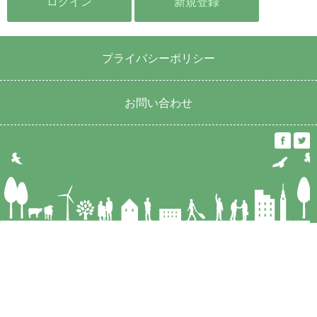
ログイン
新規登録
プライバシーポリシー
お問い合わせ