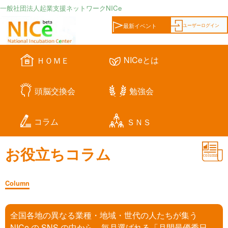
一般社団法人起業支援ネットワークNICe
ユーザーログイン
最新イベント
NICeとは
ＨＯＭＥ
頭脳交換会
勉強会
コラム
ＳＮＳ
お役立ちコラム
Column
全国各地の異なる業種・地域・世代の人たちが集う
NICe の SNS の中から、毎月選ばれる「月間最優秀日