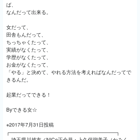
ば、
なんだって出来る。
女だって、
田舎もんだって、
ちっちゃくたって、
実績がなくたって、
学歴がなくたって、
お金がなくたって、
「やる」と決めて、やれる方法を考えればなんだってで
きるんだ。
起業だってできる！
Byできる女☆
※2017年7月31日投稿
┌───────────────────────────────┐
埼玉県川越市／NICe正会員・上久保瑠美子（かみく