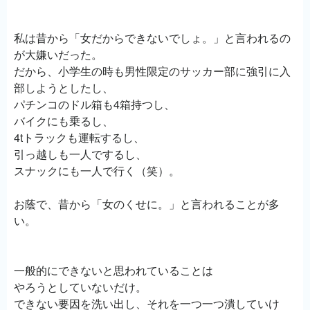
私は昔から「女だからできないでしょ。」と言われるの
が大嫌いだった。
だから、小学生の時も男性限定のサッカー部に強引に入
部しようとしたし、
パチンコのドル箱も4箱持つし、
バイクにも乗るし、
4tトラックも運転するし、
引っ越しも一人でするし、
スナックにも一人で行く（笑）。
お蔭で、昔から「女のくせに。」と言われることが多
い。
一般的にできないと思われていることは
やろうとしていないだけ。
できない要因を洗い出し、それを一つ一つ潰していけ