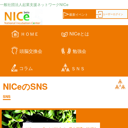
一般社団法人起業支援ネットワークNICe
ユーザーログイン
最新イベント
NICeとは
ＨＯＭＥ
頭脳交換会
勉強会
コラム
ＳＮＳ
NICeのSNS
SNS