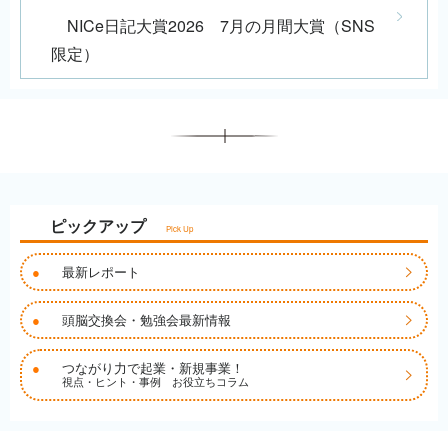
NICe日記大賞2026 7月の月間大賞（SNS
限定）
ピックアップ
Pick Up
●
最新レポート
●
頭脳交換会・勉強会最新情報
●
つながり力で起業・新規事業！
視点・ヒント・事例 お役立ちコラム