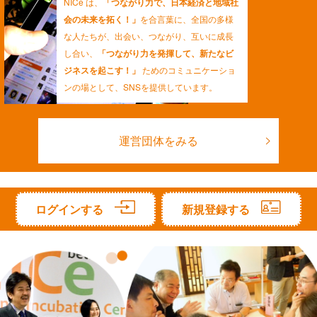
NICe は、
「つながり力で、日本経済と地域社
会の未来を拓く！」
を合言葉に、全国の多様
な人たちが、出会い、つながり、互いに成長
し合い、
「つながり力を発揮して、新たなビ
ジネスを起こす！」
ためのコミュニケーショ
ンの場として、SNSを提供しています。
運営団体をみる
ログインする
新規登録する