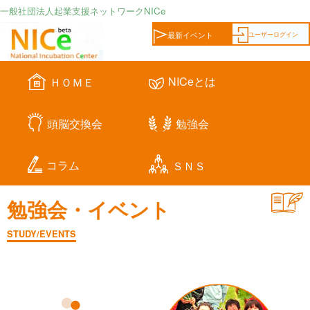
一般社団法人起業支援ネットワークNICe
ユーザーログイン
最新イベント
NICeとは
ＨＯＭＥ
頭脳交換会
勉強会
コラム
ＳＮＳ
勉強会・イベント
STUDY/EVENTS