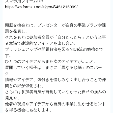
スマホ用フォームURL
https://ws.formzu.net/sfgen/S451215099/
頭脳交換会とは、プレゼンターが自身の事業プランや課
題を発表し、
それをもとに参加者全員が「自分だったら」という当事
者意識で建設的なアイデアを出し合い、
ブラッシュアップや問題解決を図るNICe流の勉強会で
す。
ひとつのアイデアからまた次のアイデアが……と、
展開していく様子は、まさに「異なる頭脳」のスパー
ク！
情報やアイデア、気付きを惜しみなく出し合うことで仲
間との絆が強化され、
さらには参加者自身が自覚していなかった自己の強みの
発見や、
他者の視点やアイデアから自身の事業に生かせるヒント
を得る機会にもなります。