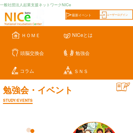
一般社団法人起業支援ネットワークNICe
ユーザーログイン
最新イベント
NICeとは
ＨＯＭＥ
頭脳交換会
勉強会
コラム
ＳＮＳ
勉強会・イベント
STUDY/EVENTS