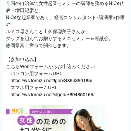
全国の自治体で女性起業セミナーの講師を務めるNICe代
表・増田紀彦と、
NICeな起業家であり、経営コンサルタント×講演家×作家
の
ルミコ母さんこと上久保瑠美子さんが、
タッグを組んでお贈りするミニセミナー＆相談会。
静岡県富士宮市で開催します。
【参加申込み】
こちらWebフォームからお申込みください
パソコン用フォームURL
https://ws.formzu.net/fgen/S894850165/
スマホ用フォームURL
https://ws.formzu.net/sfgen/S894850165/