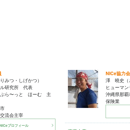
員
NICe協力
りみつ・しげかつ）
澤 曉史（
ル研究所 代表
ヒューマン
ぷら〜っと ほーむ 主
沖縄県那覇
保険業
市
交流会主宰
NICeプロフィール