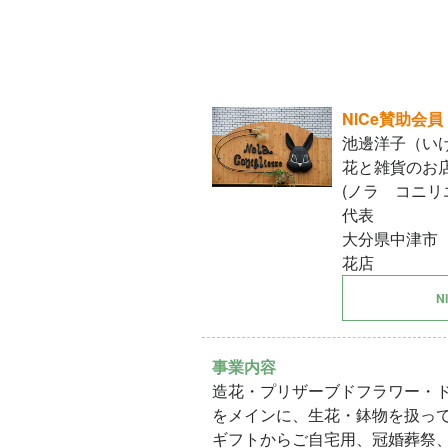
NICe賛助会員
池邊洋子（い
花と雑貨のお店 No
(ノラ コニリ
代表
大分県中津市
花店
N
事業内容
造花・プリザーブドフラワー・
をメインに、生花・鉢物を扱っ
ギフトからご自宅用、冠婚葬祭