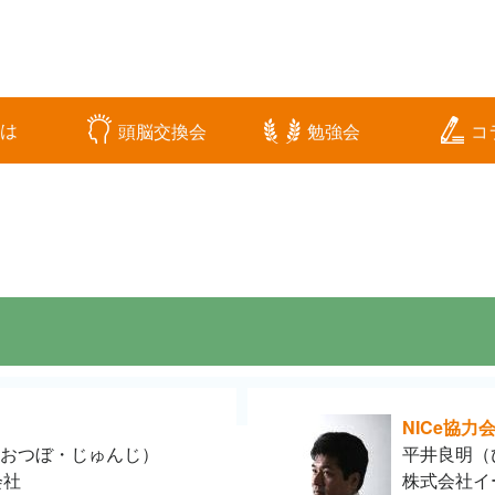
とは
頭脳交換会
勉強会
コ
NICe協力
おつぼ・じゅんじ）
平井良明（
会社
株式会社イ