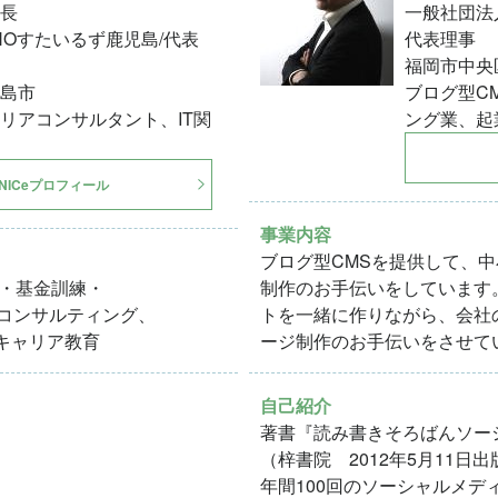
長
一般社団
HOすたいるず鹿児島/代表
代表理事
福岡市中央
島市
ブログ型C
リアコンサルタント、IT関
ング業、起
NICeプロフィール
事業内容
ブログ型CMSを提供して、
・基金訓練・
制作のお手伝いをしています
アコンサルティング、
トを一緒に作りながら、会社
・キャリア教育
ージ制作のお手伝いをさせて
自己紹介
著書『読み書きそろばんソー
（梓書院 2012年5月11日出
年間100回のソーシャルメデ