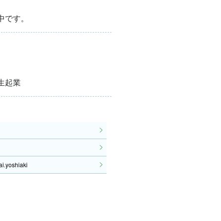
中です。
生起業
ai.yoshiaki