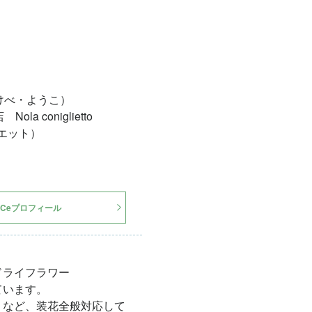
けべ・ようこ）
la coniglietto
エット）
ICeプロフィール
ドライフラワー
ています。
、など、装花全般対応して