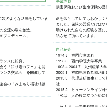
事業内容
損害保険および生命保険の営
めに次のような活動をしていま
命を落としていてもおかしく
ました。保険の営業だけはや
の交流の場を創造。
助けられた自らの経験を基に
画プロデュース。
話させて頂いています。
自己紹介
1974.8 福岡市生まれ
ランスに転身。
1998.3 西南学院大学卒業
会う「語り場カフェ」を開
1998.4-2004.7 九州産
ランス交流会」を開催して
2005.1 福岡県遠賀郡岡
2013.3 代理店研修生と
協会の「みまもり福祉相談
社
2015.2 ヒューマンライツ
「私は、人の役に立つために
これまで、大学事務職員→脱