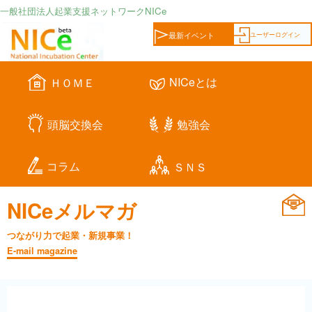
一般社団法人起業支援ネットワークNICe
ユーザーログイン
最新イベント
NICeとは
ＨＯＭＥ
頭脳交換会
勉強会
コラム
ＳＮＳ
NICeメルマガ
つながり力で起業・新規事業！
E-mail magazine