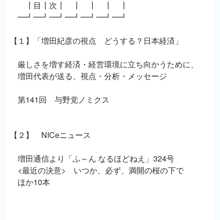
┃目┃次┃ ┃ ┃ ┃ ┃
━┛━┛━┛━┛━┛━┛━┛
【１】「増田紀彦の視点 どうする？日本経済」
厳しさを増す経済・経営環境に立ち向かうために、
増田代表が送る、視点・分析・メッセージ
第141回 与野党ノミクス
【２】 NICeニュース
増田通信より「ふ～ん なるほどねえ」324号
<最近の決意> いつか、必ず、満開の桜の下で
ほか10本