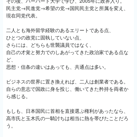
その後、ハーバード大学で学び、2005年に政界入り。
民主党→民進党→希望の党→国民民主党と所属を変え、
現在同党代表。
二人とも海外留学経験のあるエリートである点、
ひとつの政党に固執していない点、
さらには、どちらも世襲議員ではなく、
自己の才覚と努力でのしあがってきた政治家である点な
ど、
思想・信条の違いはあっても、共通点は多い。
ビジネスの世界に置き換えれば、二人は創業者である。
自らの意志で国政に身を投じ、働いてきた矜持を両者か
ら感じる。
もしも、日本国民に首相を直接選ぶ権利があったなら、
高市氏と玉木氏の一騎討ちは相当に熱を帯びたことだろ
う。